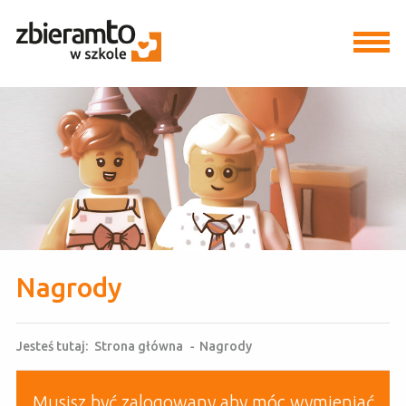
Nagrody
Jesteś tutaj:
Strona główna
-
Nagrody
Musisz być zalogowany aby móc wymieniać