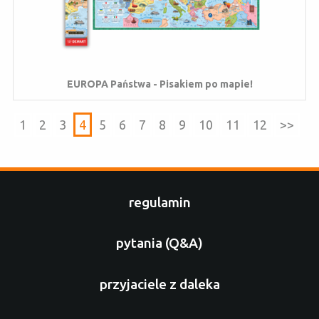
EUROPA Państwa - Pisakiem po mapie!
1
2
3
4
5
6
7
8
9
10
11
12
>>
regulamin
pytania (Q&A)
przyjaciele z daleka