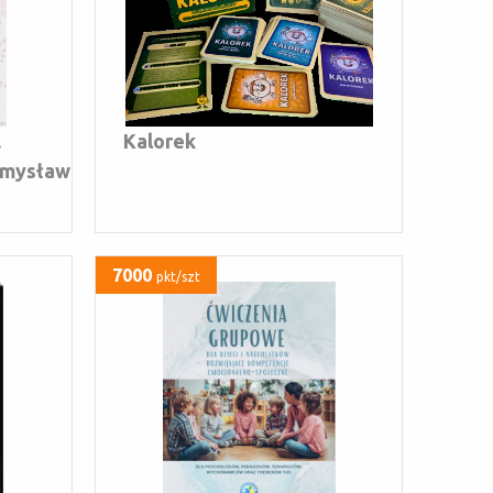
.
Kalorek
emysław
7000
pkt/szt