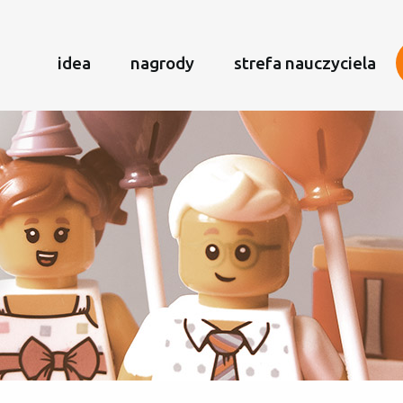
idea
nagrody
strefa nauczyciela