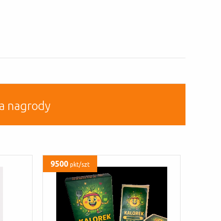
a nagrody
9500
pkt/szt