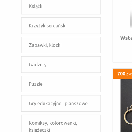
Książki
Krzyżyk sercański
Wsta
Zabawki, klocki
Gadżety
700
pkt
Puzzle
Gry edukacyjne i planszowe
Komiksy, kolorowanki,
książeczki