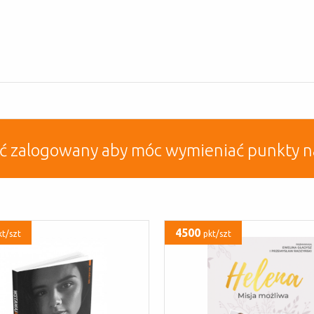
yć zalogowany aby móc wymieniać punkty n
4500
kt/szt
pkt/szt