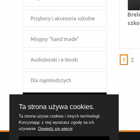
Brel
Przybory i akcesoria szkolne
szko
Misyjny "hand made"
1
2
Audiobooki i e-booki
Dla najmłodszych
Dla młodzieży
Ta strona używa cookies.
Ta strona używa cookies i innych technologii.
Dla dzieci szkolnych
Korzystając z niej wyrażasz zgodę na ich
używanie.
Dowiedz się więcej