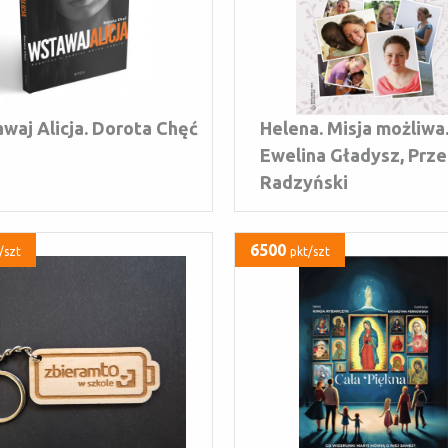
waj Alicja. Dorota Chęć
Helena. Misja możliwa
Ewelina Gładysz, Prz
Radzyński
6500
/szt
pkt/szt