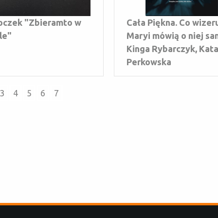
oczek "Zbieramto w
Cała Piękna. Co wizer
le"
Maryi mówią o niej sa
Kinga Rybarczyk, Kat
Perkowska
3
4
5
6
7