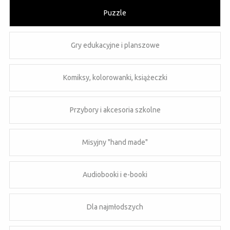
Puzzle
Gry edukacyjne i planszowe
Komiksy, kolorowanki, książeczki
Przybory i akcesoria szkolne
Misyjny "hand made"
Audiobooki i e-booki
Dla najmłodszych