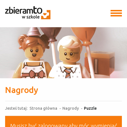
Nagrody
Jesteś tutaj:
Strona główna
-
Nagrody
-
Puzzle
Musisz być zalogowany aby móc wymieniać