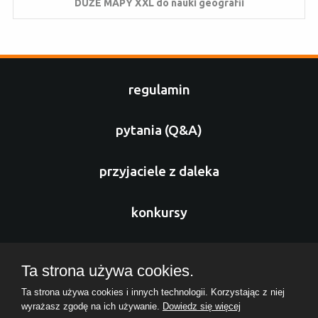
DUŻE MAPY XXL do nauki geografii
regulamin
pytania (Q&A)
przyjaciele z daleka
konkursy
sponsorzy
Ta strona używa cookies.
Ta strona używa cookies i innych technologii. Korzystając z niej
nasz zespół
wyrażasz zgodę na ich używanie.
Dowiedz się więcej