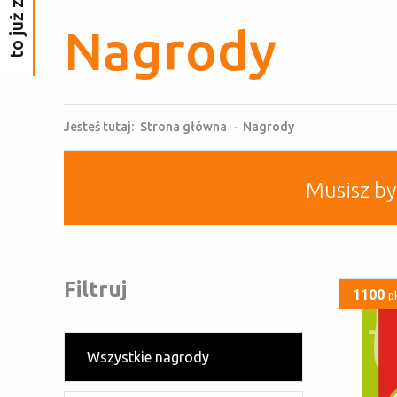
Nagrody
Jesteś tutaj:
Strona główna
-
Nagrody
Musisz b
Filtruj
1100
p
Wszystkie nagrody