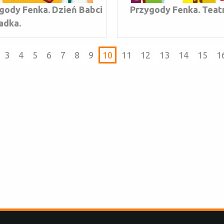
gody Fenka. Dzień Babci
Przygody Fenka. Teatr
iadka.
3
4
5
6
7
8
9
10
11
12
13
14
15
1