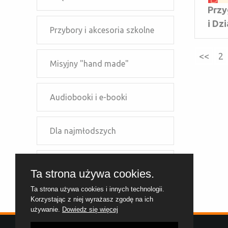
Przy
i Dz
Przybory i akcesoria szkolne
<<
2
Misyjny "hand made"
Audiobooki i e-booki
Dla najmłodszych
Dla młodzieży
Ta strona używa cookies.
Ta strona używa cookies i innych technologii.
Dla dzieci szkolnych
Korzystając z niej wyrażasz zgodę na ich
używanie.
Dowiedz się więcej