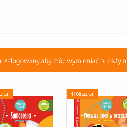
yć zalogowany aby móc wymieniać punkty n
1100
kt/szt
pkt/szt