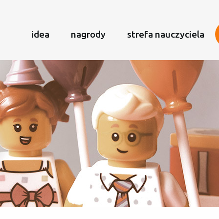
idea
nagrody
strefa nauczyciela