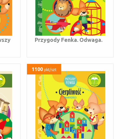
wszy
Przygody Fenka. Odwaga.
1100
pkt/szt