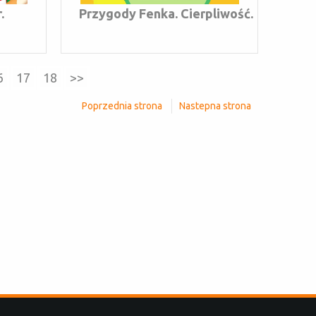
.
Przygody Fenka. Cierpliwość.
6
17
18
>>
Poprzednia strona
Nastepna strona