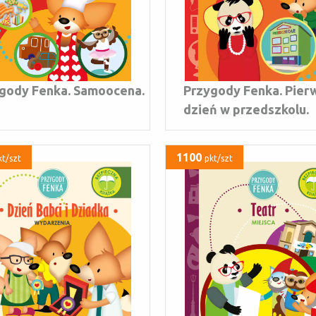
gody Fenka. Samoocena.
Przygody Fenka. Pier
dzień w przedszkolu.
1100
kt/szt
pkt/szt