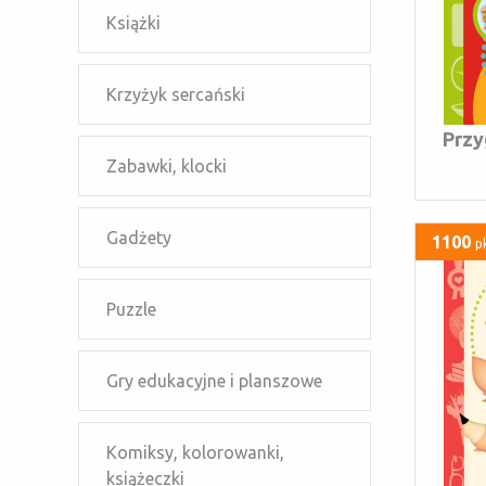
Książki
Krzyżyk sercański
Przy
Zabawki, klocki
Gadżety
1100
p
Puzzle
Gry edukacyjne i planszowe
Komiksy, kolorowanki,
książeczki