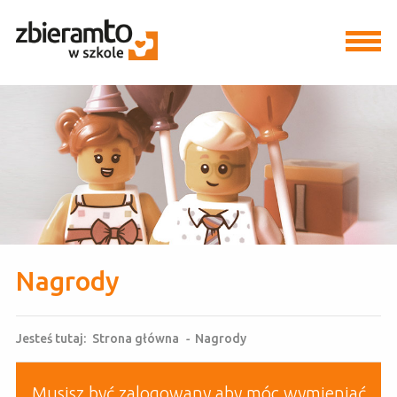
Nagrody
Jesteś tutaj:
Strona główna
-
Nagrody
Musisz być zalogowany aby móc wymieniać