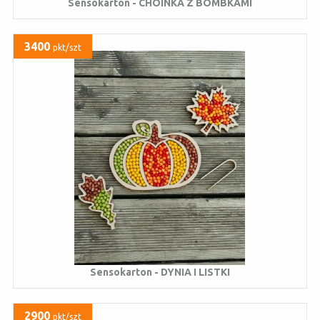
Sensokarton - CHOINKA Z BOMBKAMI
3400
pkt/szt
Sensokarton - DYNIA I LISTKI
2900
pkt/szt