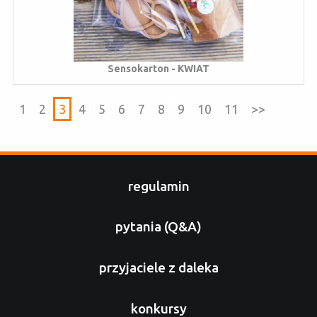
Sensokarton - KWIAT
1
2
3
4
5
6
7
8
9
10
11
>>
regulamin
pytania (Q&A)
przyjaciele z daleka
konkursy