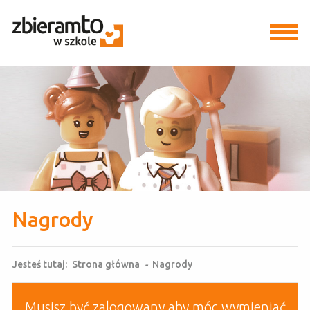
Nagrody
Jesteś tutaj:
Strona główna
-
Nagrody
Musisz być zalogowany aby móc wymieniać