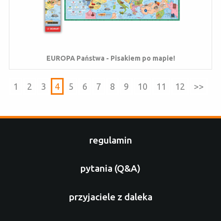
EUROPA Państwa - Pisakiem po mapie!
1
2
3
4
5
6
7
8
9
10
11
12
>>
regulamin
pytania (Q&A)
przyjaciele z daleka