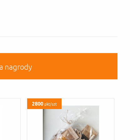
a nagrody
2800
pkt/szt