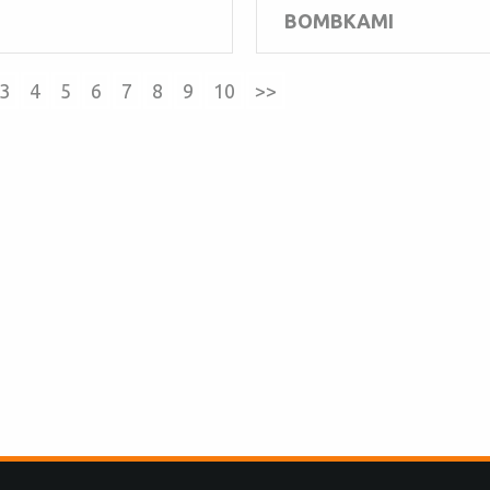
BOMBKAMI
3
4
5
6
7
8
9
10
>>