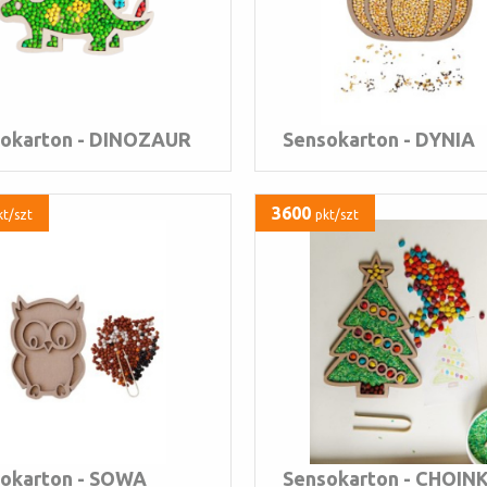
okarton - DINOZAUR
Sensokarton - DYNIA
3600
kt/szt
pkt/szt
okarton - SOWA
Sensokarton - CHOIN