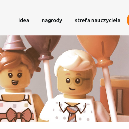
idea
nagrody
strefa nauczyciela