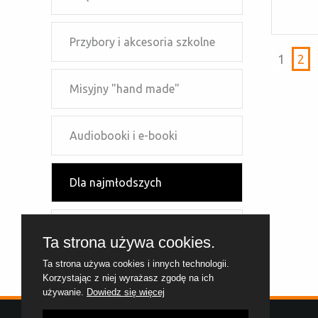
Przybory i akcesoria szkolne
1
2
Misyjny "hand made"
Audiobooki i e-booki
Dla najmłodszych
Dla młodzieży
Ta strona używa cookies.
Ta strona używa cookies i innych technologii.
Dla dzieci szkolnych
Korzystając z niej wyrażasz zgodę na ich
używanie.
Dowiedz się więcej