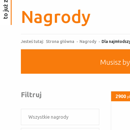
Nagrody
Jesteś tutaj:
Strona główna
-
Nagrody
-
Dla najmłodsz
Musisz b
Filtruj
2900
p
Wszystkie nagrody