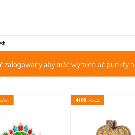
ych
yć zalogowany aby móc wymieniać punkty n
4100
kt/szt
pkt/szt