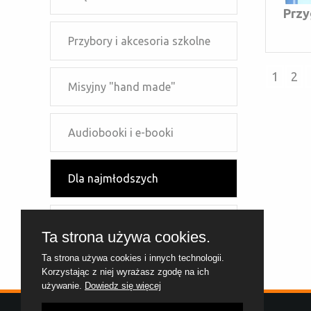
Przy
Przybory i akcesoria szkolne
1
2
Misyjny "hand made"
Audiobooki i e-booki
Dla najmłodszych
Dla młodzieży
Ta strona używa cookies.
Ta strona używa cookies i innych technologii.
Dla dzieci szkolnych
Korzystając z niej wyrażasz zgodę na ich
używanie.
Dowiedz się więcej