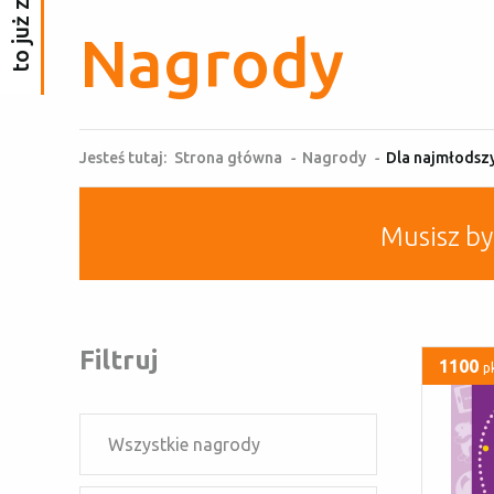
Nagrody
Jesteś tutaj:
Strona główna
-
Nagrody
-
Dla najmłodsz
Musisz b
Filtruj
1100
p
Wszystkie nagrody