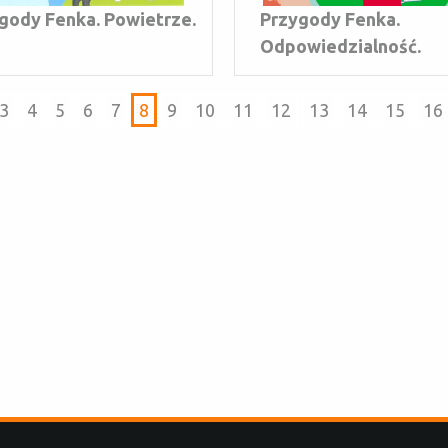
gody Fenka. Powietrze.
Przygody Fenka.
Odpowiedzialność.
3
4
5
6
7
8
9
10
11
12
13
14
15
16