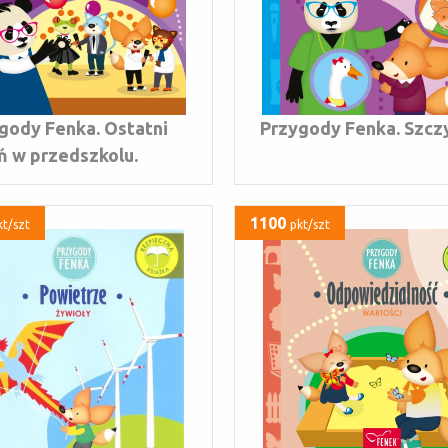
gody Fenka. Ostatni
Przygody Fenka. Szcz
ń w przedszkolu.
1100
kt/szt
pkt/szt