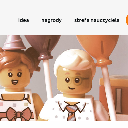
idea
nagrody
strefa nauczyciela