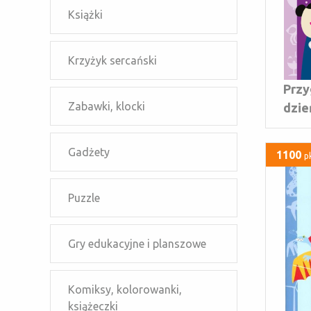
Książki
Krzyżyk sercański
Przy
Zabawki, klocki
dzie
Gadżety
1100
p
Puzzle
Gry edukacyjne i planszowe
Komiksy, kolorowanki,
książeczki