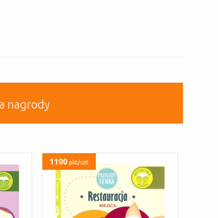
a nagrody
1100
pkt/szt