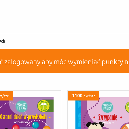
ych
yć zalogowany aby móc wymieniać punkty n
1100
kt/szt
pkt/szt