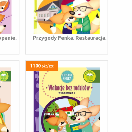
ypanie.
Przygody Fenka. Restauracja.
1100
pkt/szt