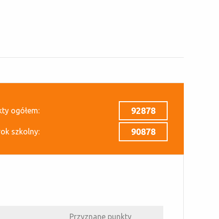
92878
kty ogółem:
90878
rok szkolny:
Przyznane punkty