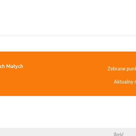
ch Małych
Zebrane pun
Aktualny 
Ilość