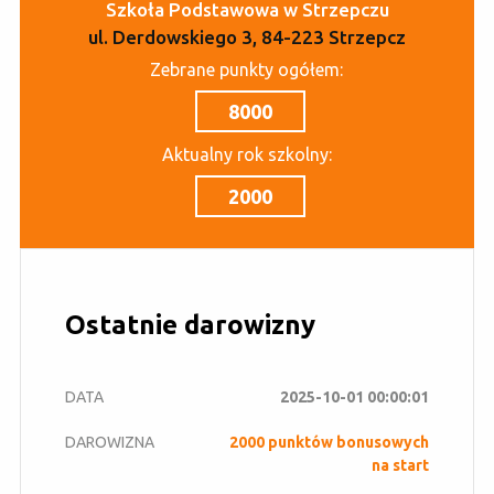
Szkoła Podstawowa w Strzepczu
ul. Derdowskiego 3, 84-223 Strzepcz
Zebrane punkty ogółem:
8000
Aktualny rok szkolny:
2000
Ostatnie darowizny
2025-10-01 00:00:01
2000 punktów bonusowych
na start