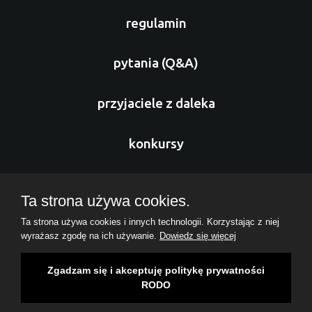
regulamin
pytania (Q&A)
przyjaciele z daleka
konkursy
sponsorzy
Ta strona używa cookies.
Ta strona używa cookies i innych technologii. Korzystając z niej
nasz zespół
wyrażasz zgodę na ich używanie.
Dowiedz się więcej
Copyrights ( c ) 2026 Fundacja Missio Cordis
Zgadzam się i akceptuję politykę prywatności
RODO
Polityka Prywatności
Realizacja:
i
Del.pl