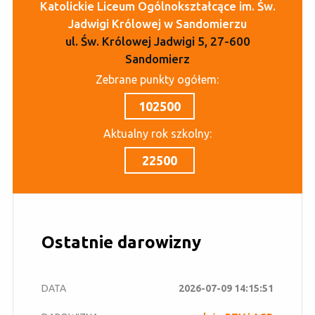
Katolickie Liceum Ogólnokształcące im. Św.
Jadwigi Królowej w Sandomierzu
ul. Św. Królowej Jadwigi 5, 27-600
Sandomierz
Zebrane punkty ogółem:
102500
Aktualny rok szkolny:
22500
Ostatnie darowizny
2026-07-09 14:15:51