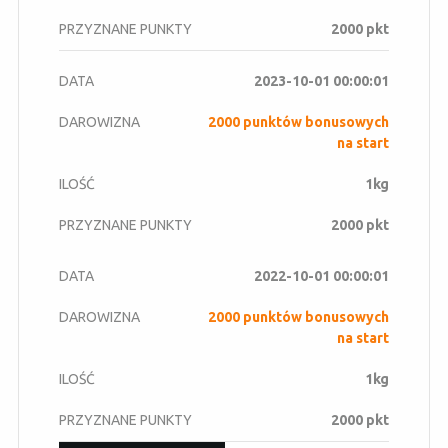
2000 pkt
2023-10-01 00:00:01
2000 punktów bonusowych
na start
1kg
2000 pkt
2022-10-01 00:00:01
2000 punktów bonusowych
na start
1kg
2000 pkt