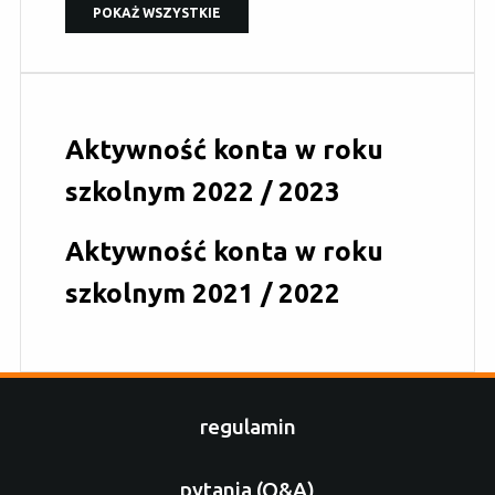
POKAŻ WSZYSTKIE
Aktywność konta w roku
szkolnym 2022 / 2023
Aktywność konta w roku
szkolnym 2021 / 2022
regulamin
pytania (Q&A)