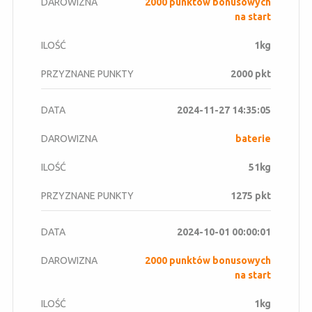
2000 punktów bonusowych
na start
1kg
2000 pkt
2024-11-27 14:35:05
baterie
51kg
1275 pkt
2024-10-01 00:00:01
2000 punktów bonusowych
na start
1kg