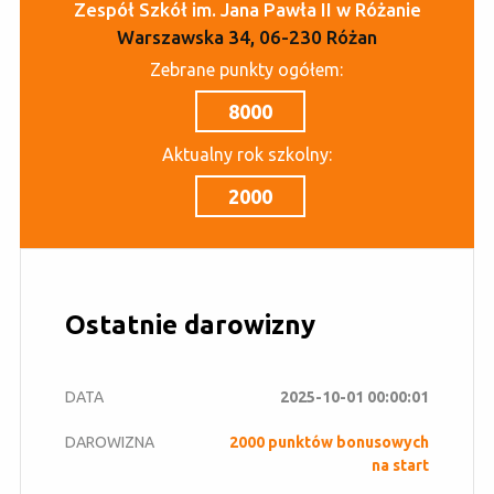
Zespół Szkół im. Jana Pawła II w Różanie
Warszawska 34, 06-230 Różan
Zebrane punkty ogółem:
8000
Aktualny rok szkolny:
2000
Ostatnie darowizny
2025-10-01 00:00:01
2000 punktów bonusowych
na start