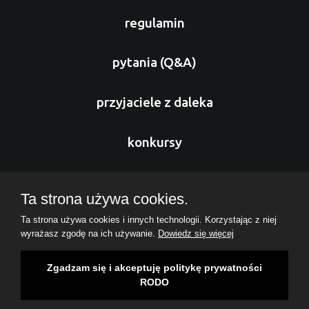
regulamin
pytania (Q&A)
przyjaciele z daleka
konkursy
sponsorzy
Ta strona używa cookies.
Ta strona używa cookies i innych technologii. Korzystając z niej
nasz zespół
wyrażasz zgodę na ich używanie.
Dowiedz się więcej
Copyrights ( c ) 2026 Fundacja Missio Cordis
Zgadzam się i akceptuję politykę prywatności
RODO
Polityka Prywatności
Realizacja:
i
Del.pl