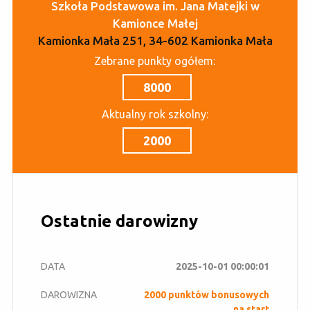
Szkoła Podstawowa im. Jana Matejki w
Kamionce Małej
Kamionka Mała 251, 34-602 Kamionka Mała
Zebrane punkty ogółem:
8000
Aktualny rok szkolny:
2000
Ostatnie darowizny
2025-10-01 00:00:01
2000 punktów bonusowych
na start