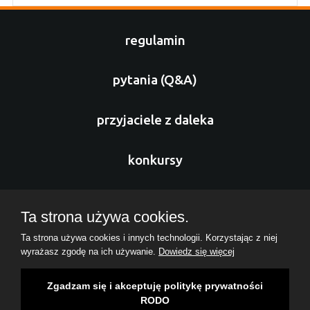
regulamin
pytania (Q&A)
przyjaciele z daleka
konkursy
sponsorzy
Ta strona używa cookies.
Ta strona używa cookies i innych technologii. Korzystając z niej
nasz zespół
wyrażasz zgodę na ich używanie.
Dowiedz się więcej
Copyrights ( c ) 2026 Fundacja Missio Cordis
Zgadzam się i akceptuję politykę prywatności
RODO