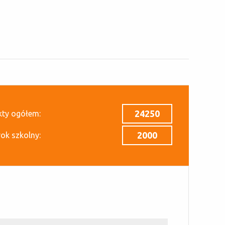
24250
kty ogółem:
2000
rok szkolny: