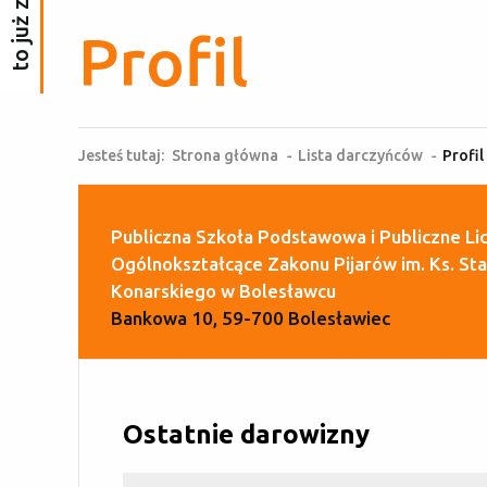
Profil
Jesteś tutaj:
Strona główna
-
Lista darczyńców
-
Profil
Publiczna Szkoła Podstawowa i Publiczne L
Ogólnokształcące Zakonu Pijarów im. Ks. St
Konarskiego w Bolesławcu
Bankowa 10, 59-700 Bolesławiec
Ostatnie darowizny