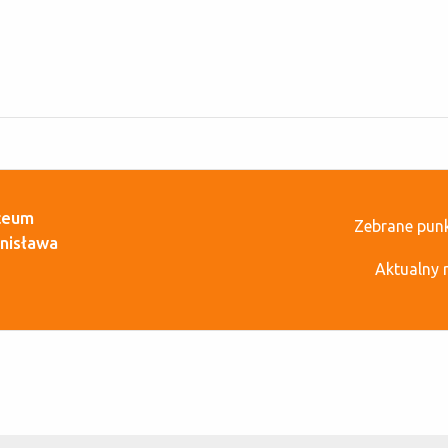
iceum
Zebrane pun
anisława
Aktualny 