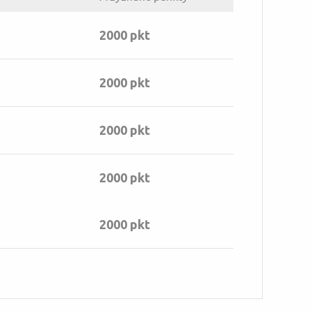
2000 pkt
2000 pkt
2000 pkt
2000 pkt
2000 pkt