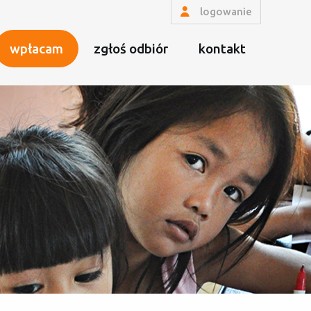
logowanie
wpłacam
zgłoś odbiór
kontakt