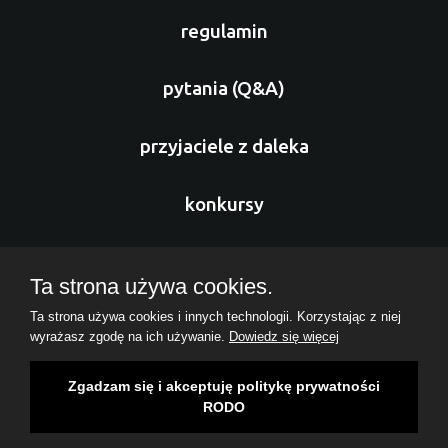
regulamin
pytania (Q&A)
przyjaciele z daleka
konkursy
sponsorzy
Ta strona używa cookies.
Ta strona używa cookies i innych technologii. Korzystając z niej
nasz zespół
wyrażasz zgodę na ich używanie.
Dowiedz się więcej
Copyrights ( c ) 2026 Fundacja Missio Cordis
Zgadzam się i akceptuję politykę prywatności
RODO
Polityka Prywatności
Realizacja:
i
Del.pl