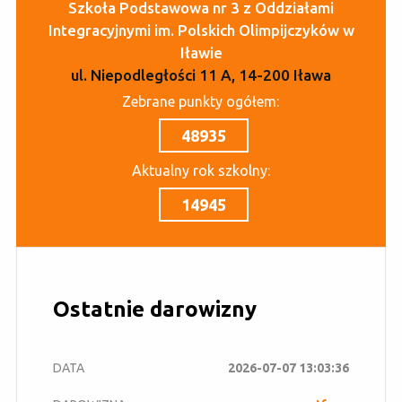
Szkoła Podstawowa nr 3 z Oddziałami
Integracyjnymi im. Polskich Olimpijczyków w
Iławie
ul. Niepodległości 11 A, 14-200 Iława
Zebrane punkty ogółem:
48935
Aktualny rok szkolny:
14945
Ostatnie darowizny
2026-07-07 13:03:36