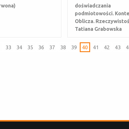
rwona)
doświadczania
podmiotowości. Konte
Oblicza. Rzeczywistoś
Tatiana Grabowska
2
33
34
35
36
37
38
39
40
41
42
43
4