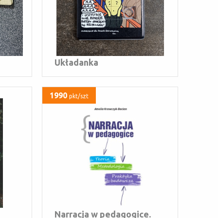
Układanka
1990
pkt/szt
Narracja w pedagogice.