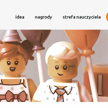
idea
nagrody
strefa nauczyciela