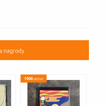
a nagrody
1000
pkt/szt