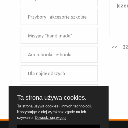
(cze
Przybory i akcesoria szkolne
Misyjny "hand made"
<<
3
Audiobooki i e-booki
Dla najmłodszych
Dla młodzieży
Ta strona używa cookies.
Ta strona używa cookies i innych technologii.
Dla dzieci szkolnych
Korzystając z niej wyrażasz zgodę na ich
używanie.
Dowiedz się więcej