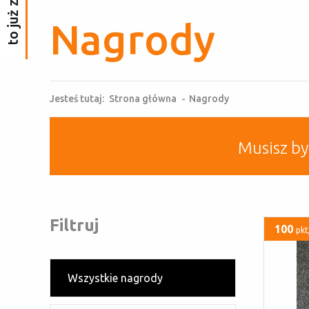
Nagrody
Jesteś tutaj:
Strona główna
-
Nagrody
Musisz b
Filtruj
100
pkt
Wszystkie nagrody